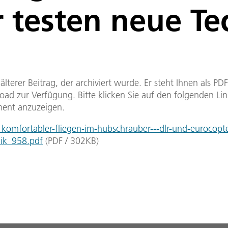
 testen neue Te
n älterer Beitrag, der archiviert wurde. Er steht Ihnen als P
ad zur Verfügung. Bitte klicken Sie auf den folgenden Li
ent anzuzeigen.
omfortabler-fliegen-im-hubschrauber---dlr-und-eurocopte
ik_958.pdf
(
PDF
/
302
KB
)