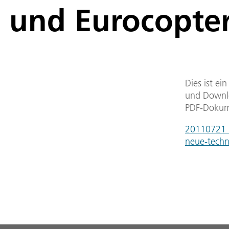
und Eurocopter
Dies ist ei
und Downlo
PDF-Dokum
20110721_k
neue-techn