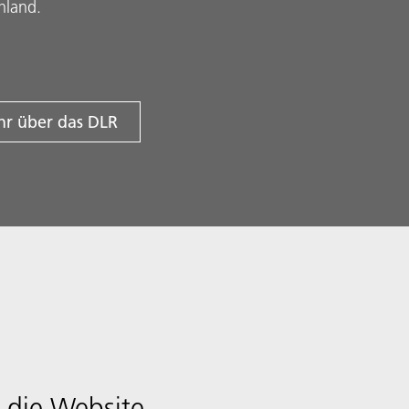
hland.
r über das DLR
 die Website