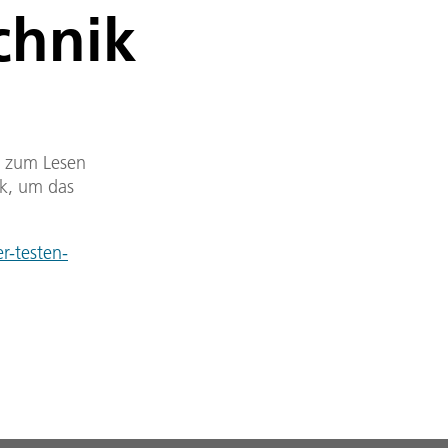
chnik
DF zum Lesen
nk, um das
r-testen-