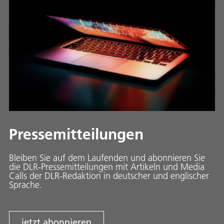
Pressemitteilungen
Bleiben Sie auf dem Laufenden und abonnieren Sie
die DLR-Pressemitteilungen mit Artikeln und Media
Calls der DLR-Redaktion in deutscher und englischer
Sprache.
jetzt abonnieren