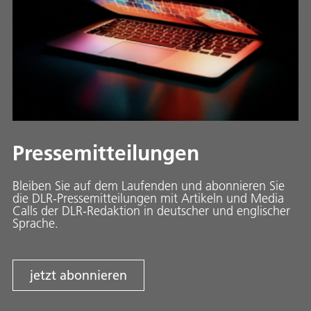
Pressemitteilungen
Bleiben Sie auf dem Laufenden und abonnieren Sie
die DLR-Pressemitteilungen mit Artikeln und Media
Calls der DLR-Redaktion in deutscher und englischer
Sprache.
jetzt abonnieren