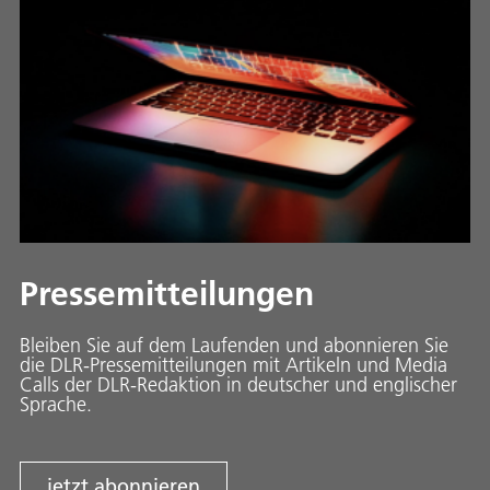
Pressemitteilungen
Bleiben Sie auf dem Laufenden und abonnieren Sie
die DLR-Pressemitteilungen mit Artikeln und Media
Calls der DLR-Redaktion in deutscher und englischer
Sprache.
jetzt abonnieren