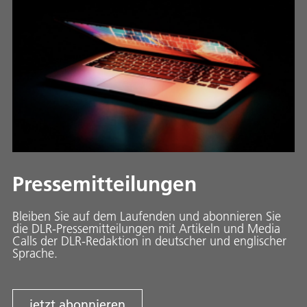
Pressemitteilungen
Bleiben Sie auf dem Laufenden und abonnieren Sie
die DLR-Pressemitteilungen mit Artikeln und Media
Calls der DLR-Redaktion in deutscher und englischer
Sprache.
jetzt abonnieren