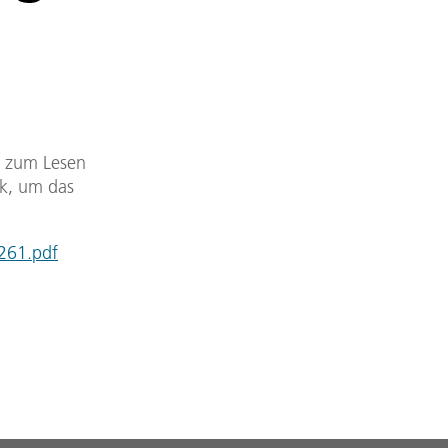
DF zum Lesen
nk, um das
261.pdf