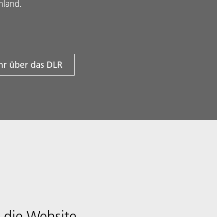
hland.
r über das DLR
 die Website