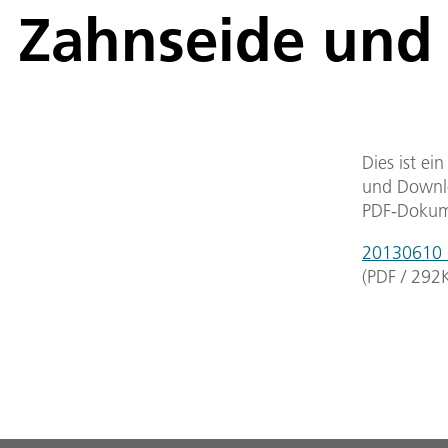
Zahnseide und
Dies ist ei
und Downlo
PDF-Dokum
20130610_-
(
PDF
/
292