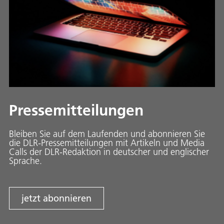
Pressemitteilungen
Bleiben Sie auf dem Laufenden und abonnieren Sie
die DLR-Pressemitteilungen mit Artikeln und Media
Calls der DLR-Redaktion in deutscher und englischer
Sprache.
jetzt abonnieren