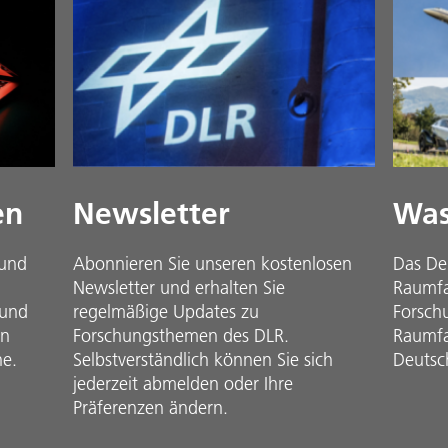
en
Newsletter
Was
 und
Abonnieren Sie unseren kostenlosen
Das De
Newsletter und erhalten Sie
Raumfah
 und
regelmäßige Updates zu
Forsch
in
Forschungsthemen des DLR.
Raumfa
he.
Selbstverständlich können Sie sich
Deutsc
jederzeit abmelden oder Ihre
Präferenzen ändern.