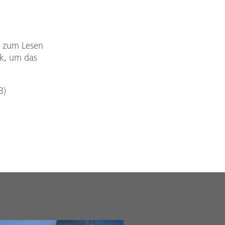
DF zum Lesen
nk, um das
B
)