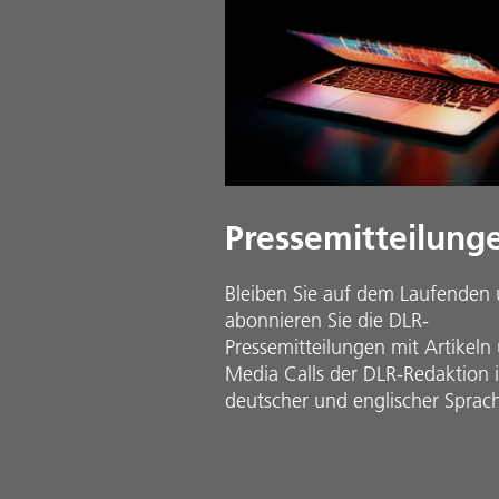
Pressemitteilung
Bleiben Sie auf dem Laufenden
abonnieren Sie die DLR-
Pressemitteilungen mit Artikeln
Media Calls der DLR-Redaktion 
deutscher und englischer Sprac