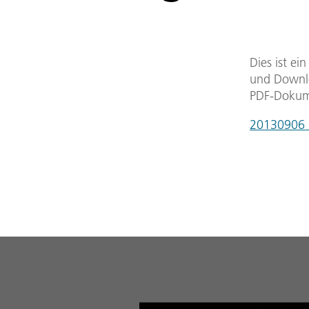
Dies ist ei
und Downlo
PDF-Dokum
20130906_d