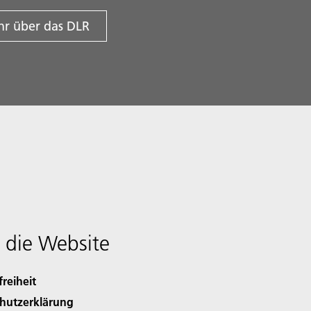
r über das DLR
 die Website
freiheit
hutzerklärung