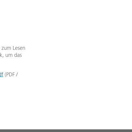
DF zum Lesen
nk, um das
df
(
PDF
/