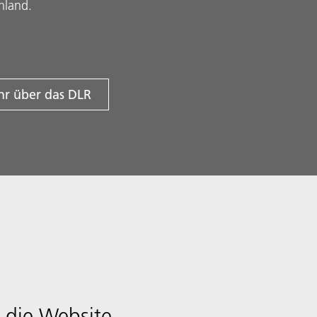
hland.
r über das DLR
 die Website