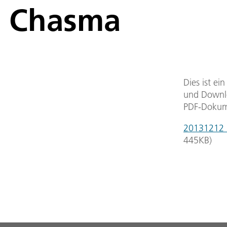
Chasma
Dies ist ei
und Downlo
PDF-Dokum
20131212_d
445
KB
)