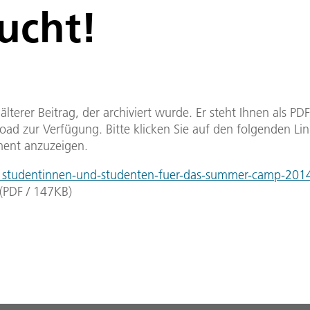
ucht!
n älterer Beitrag, der archiviert wurde. Er steht Ihnen als P
ad zur Verfügung. Bitte klicken Sie auf den folgenden Li
ent anzuzeigen.
studentinnen-und-studenten-fuer-das-summer-camp-2014
(
PDF
/
147
KB
)