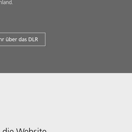
hland.
r über das DLR
 die Website