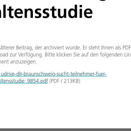
altensstudie
n älterer Beitrag, der archiviert wurde. Er steht Ihnen als P
ad zur Verfügung. Bitte klicken Sie auf den folgenden Li
ent anzuzeigen.
drive-dlr-braunschweig-sucht-teilnehmer-fuer-
altensstudie_9854.pdf
(
PDF
/
213
KB
)