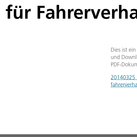
für Fahrerverh
Dies ist ei
und Downlo
PDF-Dokum
20140325_u
fahrerverh