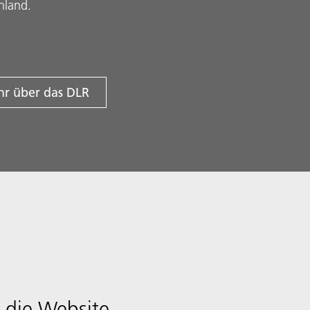
hland.
r über das DLR
 die Website