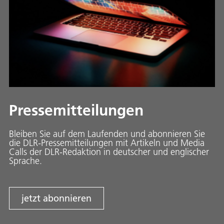
Pressemitteilungen
Bleiben Sie auf dem Laufenden und abonnieren Sie
die DLR-Pressemitteilungen mit Artikeln und Media
Calls der DLR-Redaktion in deutscher und englischer
Sprache.
jetzt abonnieren