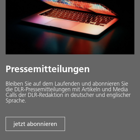
Pressemitteilungen
Bleiben Sie auf dem Laufenden und abonnieren Sie
die DLR-Pressemitteilungen mit Artikeln und Media
Calls der DLR-Redaktion in deutscher und englischer
Sprache.
jetzt abonnieren