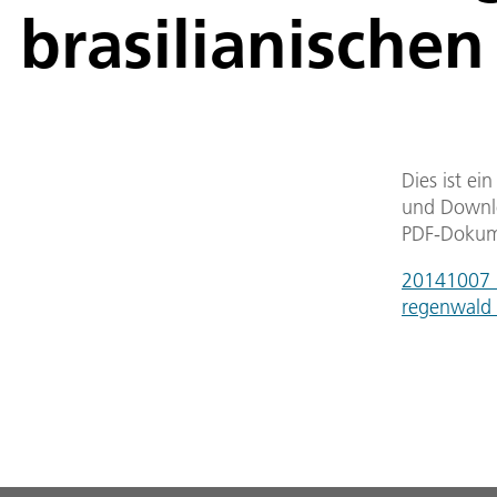
brasilianische
Dies ist ei
und Downlo
PDF-Dokum
20141007_k
regenwald