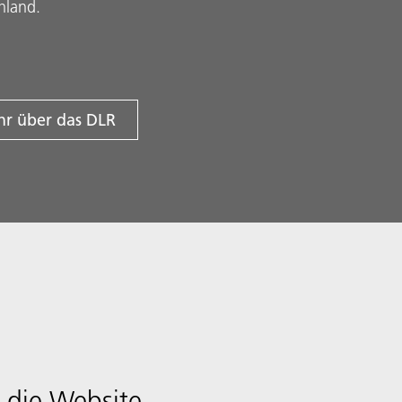
hland.
r über das DLR
 die Website