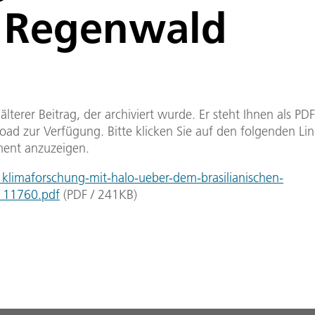
n Regenwald
n älterer Beitrag, der archiviert wurde. Er steht Ihnen als P
ad zur Verfügung. Bitte klicken Sie auf den folgenden Li
ent anzuzeigen.
limaforschung-mit-halo-ueber-dem-brasilianischen-
_11760.pdf
(
PDF
/
241
KB
)