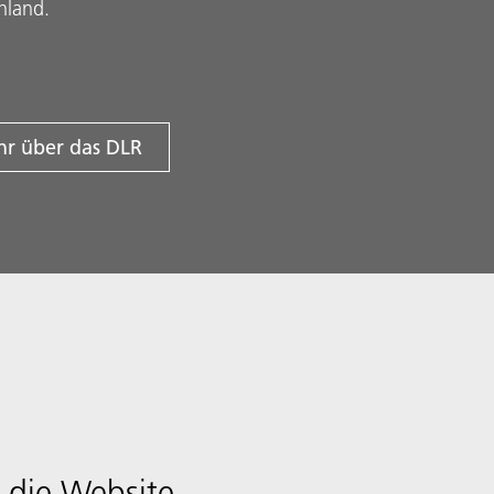
hland.
r über das DLR
 die Website