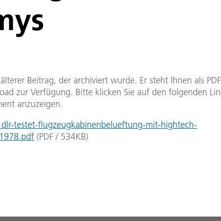
mys
n älterer Beitrag, der archiviert wurde. Er steht Ihnen als P
ad zur Verfügung. Bitte klicken Sie auf den folgenden Li
ent anzuzeigen.
lr-testet-flugzeugkabinenbelueftung-mit-hightech-
1978.pdf
(
PDF
/
534
KB
)