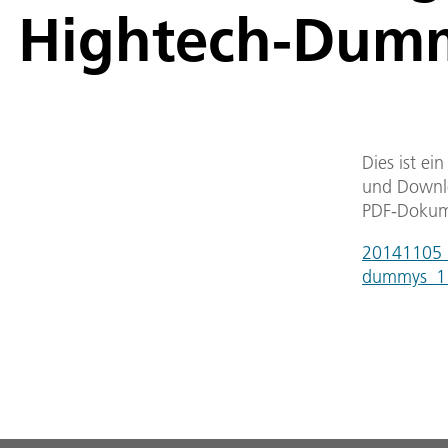
Hightech-Dum
Dies ist ei
und Downlo
PDF-Dokum
20141105_d
dummys_1