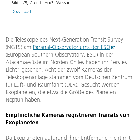
Bild:
1
/
5
,
Credit:
eso/R. Wesson.
Bild:
Download
Down
Die Teleskope des Next-Generation Transit Survey
(NGTS) am
Paranal-Observatoriums der ESO
(European Southern Observatory, ESO) in der
Atacamawüste im Norden Chiles haben ihr "erstes
Licht" gesehen. Acht der zwölf Kameras der
Teleskopenanlage stammen vom Deutschen Zentrum
für Luft- und Raumfahrt (DLR). Gesucht werden
Exoplaneten, die etwa die Größe des Planeten
Neptun haben.
Empfindliche Kameras registrieren Transits von
Exoplaneten
Da Exoplaneten aufgrund ihrer Entfernung nicht mit