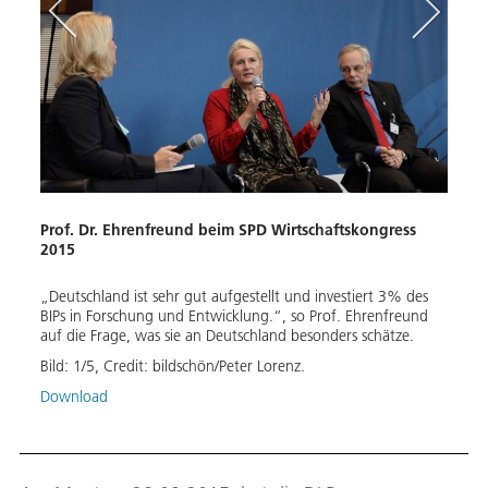
n
Disk
Prof. Dr. Ehrenfreund beim SPD Wirtschaftskongress
gesel
2015
Inno
„Deutschland ist sehr gut aufgestellt und investiert 3% des
ziale
Vorst
BIPs in Forschung und Entwicklung.“, so Prof. Ehrenfreund
im
Vassi
auf die Frage, was sie an Deutschland besonders schätze.
D-
der G
Bild:
1
/
5
,
Credit:
bildschön/Peter Lorenz.
Wirts
Sprec
Download
Rahme
techn
Wirts
Bild: