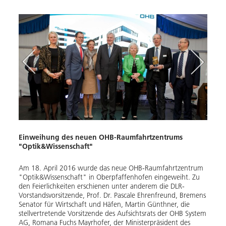
hofen
Einweihung des neuen OHB-Raumfahrtzentrums
Der b
"Optik&Wissenschaft"
OHB-
Am 18. April 2016 wurde das neue OHB-Raumfahrtzentrum
Horst
fnung
"Optik&Wissenschaft" in Oberpfaffenhofen eingeweiht. Zu
seine
Von
den Feierlichkeiten erschienen unter anderem die DLR-
Bild:
OHB
Vorstandsvorsitzende, Prof. Dr. Pascale Ehrenfreund, Bremens
ern,
Senator für Wirtschaft und Häfen, Martin Günthner, die
Down
stellvertretende Vorsitzende des Aufsichtsrats der OHB System
des
AG, Romana Fuchs Mayrhofer, der Ministerpräsident des