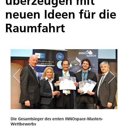
überzeugen mit
neuen Ideen für die
Raumfahrt
Die Gesamtsieger des ersten INNOspace-Masters-
Gewi
Wettbewerbs
Mast