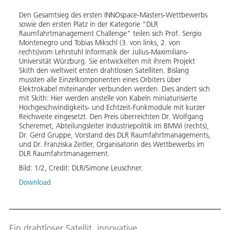
Den Gesamtsieg des ersten INNOspace-Masters-Wettbewerbs
Am 4.
sowie den ersten Platz in der Kategorie "DLR
Maste
Raumfahrtmanagement Challenge" teilen sich Prof. Sergio
ausge
Montenegro und Tobias Mikschl (3. von links, 2. von
Organ
rechts)vom Lehrstuhl Informatik der Julius-Maximilians-
unter
Universität Würzburg. Sie entwickelten mit ihrem Projekt
Vorsc
Skith den weltweit ersten drahtlosen Satelliten. Bislang
(New 
mussten alle Einzelkomponenten eines Orbiters über
Ups, 
Elektrokabel miteinander verbunden werden. Dies ändert sich
europ
mit Skith: Hier werden anstelle von Kabeln miniaturisierte
Insge
Hochgeschwindigkeits- und Echtzeit-Funkmodule mit kurzer
haben
Reichweite eingesetzt. Den Preis überreichten Dr. Wolfgang
Bild:
Scheremet, Abteilungsleiter Industriepolitik im BMWi (rechts),
Dr. Gerd Gruppe, Vorstand des DLR Raumfahrtmanagements,
Down
und Dr. Franziska Zeitler, Organisatorin des Wettbewerbs im
DLR Raumfahrtmanagement.
Bild:
1
/
2
,
Credit:
DLR/Simone Leuschner.
Download
Ein drahtloser Satellit, innovative