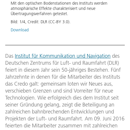
Mit den optischen Bodenstationen des Instituts werden
atmosphärische Effekte charakterisiert und neue
Optis
iden
Übertragungsverfahren getestet.
Zukun
t
deutli
Bild:
1
/
4
,
Credit:
DLR (CC-BY 3.0).
stigen
unter
Stati
Download
könn
Bild:
Down
Das
Institut für Kommunikation und Navigation
des
Deutschen Zentrums für Luft- und Raumfahrt (DLR)
feiert in diesem Jahr sein 50-jähriges Bestehen. Fünf
Jahrzehnte in denen für die Mitarbeiter des Instituts
das Credo galt: gemeinsam loten wir Neues aus,
verschieben Grenzen und sind Vorreiter für neue
Technologien. Wie erfolgreich dies dem Institut seit
seiner Gründung gelang, zeigt die Beteiligung an
zahlreichen bahnbrechenden Entwicklungen und
Projekten der Luft- und Raumfahrt. Am 09. Juni 2016
feierten die Mitarbeiter zusammen mit zahlreichen