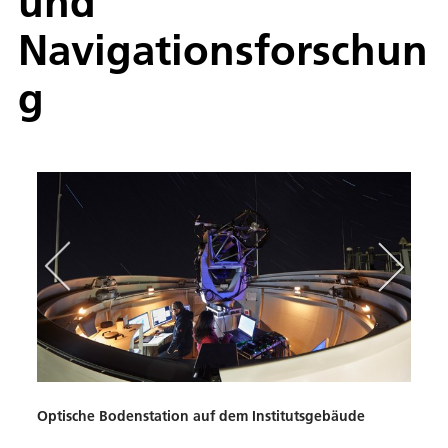
und
Navigationsforschun
g
Optische Bodenstation auf dem Institutsgebäude
Trans
Frei