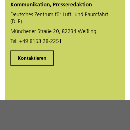
Kommunikation, Presseredaktion
Deutsches Zentrum für Luft- und Raumfahrt
(DLR)
Münchener Straße 20, 82234 Weßling
Tel:
+49 8153 28-2251
Kontaktieren