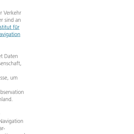
r Verkehr
r sind an
titut für
avigation
et Daten
senschaft,
sse, um
Observation
hland.
e
Navigation
ar-