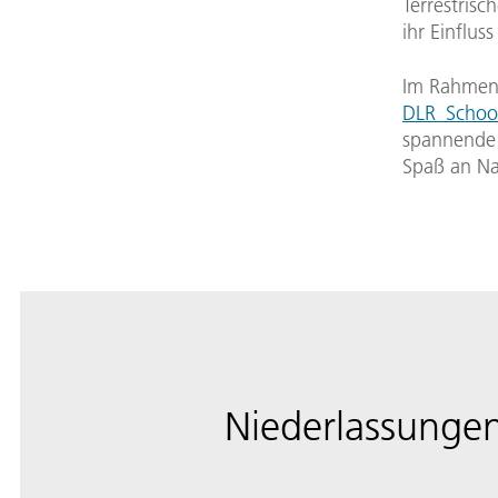
Terrestris
ihr Einflus
Im Rahmen 
DLR_School
spannende 
Spaß an Na
Niederlassungen