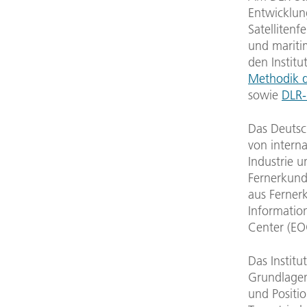
Entwicklun
Satelliten
und mariti
den Instit
Methodik 
sowie
DLR-I
Das Deutsc
von intern
Industrie u
Fernerkund
aus Ferner
Informatio
Center (EO
Das Instit
Grundlagen
und Positio