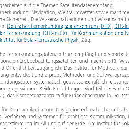
gsarbeiten auf die Themen Satellitendatenempfang,
fernerkundung, Navigation, Weltraumwetter sowie maritime
me Sicherheit. Die Wissenschaftlerinnen und Wissenschaftle
uten
Deutsches Fernerkundungsdatenzentrum (DFD)
,
DLR-Ins
der Fernerkundung
,
DLR-Institut für Kommunikation und N
nstitut für Solar-Terrestrische Physik
tätig.
he Fernerkundungsdatenzentrum empfängt und verarbeit
ationalen Erdbeobachtungssatelliten und macht sie für Wis
nd Öffentlichkeit zugänglich. Das Institut für Methodik der
ung entwickelt und erprobt Methoden und Softwareproze
kundungsdaten systematisch geowissenschaftlich relevante
nen zu gewinnen. Beide Einrichtungen sind Teil des Earth 
C), das Kompetenzzentrum für Erdbeobachtung in Deutsc
ut für Kommunikation und Navigation erforscht theoretisch
, Verfahren und Systemen für drahtlose Kommunikation, 
nsbestimmung im All und auf der Erde. Am Institut für Sol