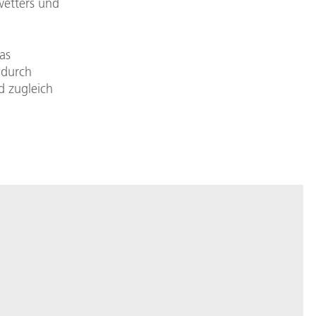
wetters und
as
 durch
d zugleich