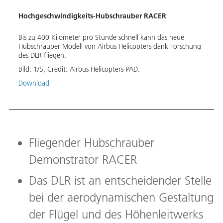
Hochgeschwindigkeits-Hubschrauber RACER
auber
Das D
R und
Hochg
e
entsc
Bis zu 400 Kilometer pro Stunde schnell kann das neue
der F
Hubschrauber Modell von Airbus Helicopters dank Forschung
des DLR fliegen.
Bild:
Bild:
1
/
5
,
Credit:
Airbus Helicopters-PAD.
Down
Download
Fliegender Hubschrauber
Demonstrator RACER
Das DLR ist an entscheidender Stelle
bei der aerodynamischen Gestaltung
der Flügel und des Höhenleitwerks