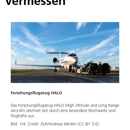
vermessen
Forschungsflugzeug HALO
Fors
Shan
Das Forschungsflugzeug HALO (High Altitude and Long Range
mpf
Aircraft) zeichnet sich durch eine besondere Reichweite und
Vom F
Flughöhe aus.
HALO 
Atlant
Bild:
1
/
4
,
Credit:
DLR/Andreas Minikin (CC-BY 3.0).
Bild: