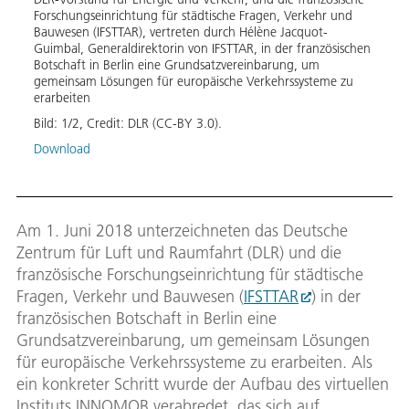
Forschungseinrichtung für städtische Fragen, Verkehr und
Gener
Bauwesen (IFSTTAR), vertreten durch Hélène Jacquot-
und i
Guimbal, Generaldirektorin von IFSTTAR, in der französischen
Peter
Botschaft in Berlin eine Grundsatzvereinbarung, um
Jean-
gemeinsam Lösungen für europäische Verkehrssysteme zu
Techn
erarbeiten
Bild:
Bild:
1
/
2
,
Credit:
DLR (CC-BY 3.0).
Down
Download
Am 1. Juni 2018 unterzeichneten das Deutsche
Zentrum für Luft und Raumfahrt (DLR) und die
französische Forschungseinrichtung für städtische
Fragen, Verkehr und Bauwesen (
IFSTTAR
) in der
französischen Botschaft in Berlin eine
Grundsatzvereinbarung, um gemeinsam Lösungen
für europäische Verkehrssysteme zu erarbeiten. Als
ein konkreter Schritt wurde der Aufbau des virtuellen
Instituts INNOMOB verabredet, das sich auf