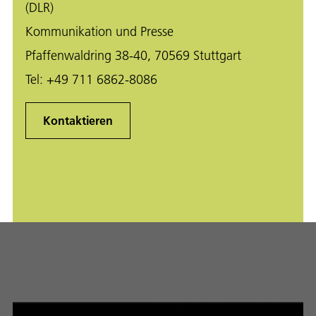
(DLR)
Kommunikation und Presse
Pfaffenwaldring 38-40, 70569 Stuttgart
Tel:
+49 711 6862-8086
Kontaktieren