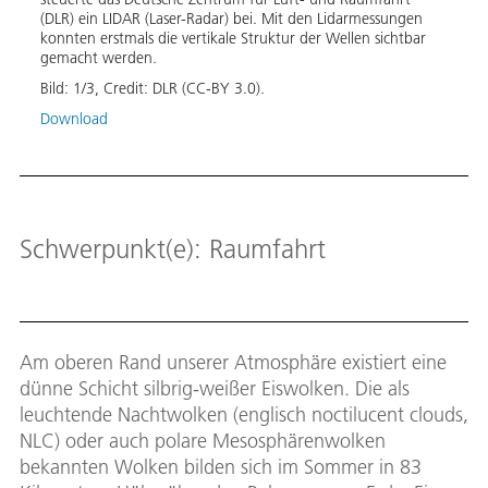
se am
(DLR) ein LIDAR (Laser-Radar) bei. Mit den Lidarmessungen
von l
konnten erstmals die vertikale Struktur der Wellen sichtbar
Ballo
gemacht werden.
(Schw
Weste
Bild:
1
/
3
,
Credit:
DLR (CC-BY 3.0).
mit e
Download
Bild:
Down
Schwerpunkt(e): Raumfahrt
Am oberen Rand unserer Atmosphäre existiert eine
dünne Schicht silbrig-weißer Eiswolken. Die als
leuchtende Nachtwolken (englisch noctilucent clouds,
NLC) oder auch polare Mesosphärenwolken
bekannten Wolken bilden sich im Sommer in 83