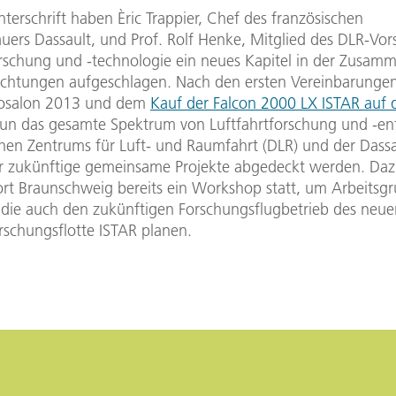
nterschrift haben Èric Trappier, Chef des französischen
uers Dassault, und Prof. Rolf Henke, Mitglied des DLR-Vor
orschung und -technologie ein neues Kapitel in der Zusam
richtungen aufgeschlagen. Nach den ersten Vereinbarunge
rosalon 2013 und dem
Kauf der Falcon 2000 LX ISTAR auf 
nun das gesamte Spektrum von Luftfahrtforschung und -en
hen Zentrums für Luft- und Raumfahrt (DLR) und der Dassa
ür zukünftige gemeinsame Projekte abgedeckt werden. Da
rt Braunschweig bereits ein Workshop statt, um Arbeitsg
, die auch den zukünftigen Forschungsflugbetrieb des neue
rschungsflotte ISTAR planen.