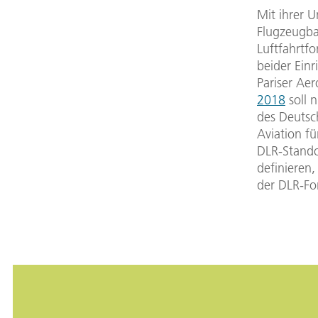
Mit ihrer U
Flugzeugba
Luftfahrtf
beider Ein
Pariser Ae
2018
soll 
des Deutsc
Aviation f
DLR-Stando
definieren
der DLR-Fo