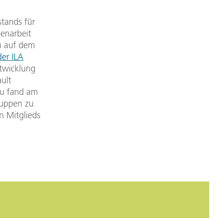
stands für
menarbeit
n auf dem
der ILA
twicklung
ult
zu fand am
ruppen zu
n Mitglieds