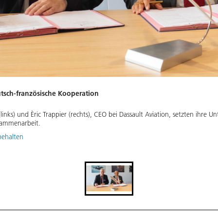
utsch-französische Kooperation
links) und Èric Trappier (rechts), CEO bei Dassault Aviation, setzten ihr
usammenarbeit.
behalten