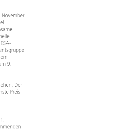
 November
el-
insame
elle
 ESA-
mentsgruppe
 dem
am 9.
iehen. Der
ste Preis
1.
kommenden