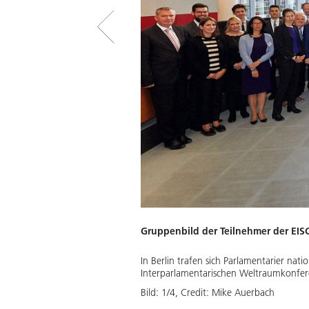
Gruppenbild der Teilnehmer der EIS
utschen Bundestages), Thomas
In Berlin trafen sich Parlamentarier nat
Interparlamentarischen Weltraumkonferen
Download
Bild:
1
/
4
,
Credit:
Mike Auerbach