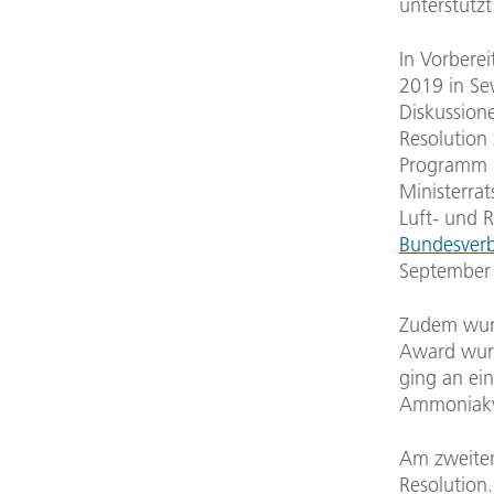
unterstützt
In Vorberei
2019 in Sev
Diskussion
Resolution
Programm m
Ministerra
Luft- und 
Bundesverb
September
Zudem wurd
Award wurd
ging an ei
Ammoniakve
Am zweiten
Resolution