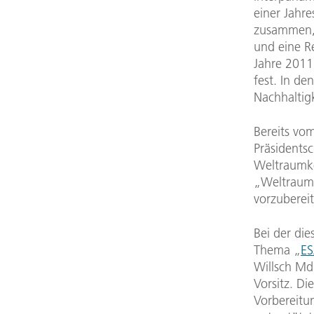
einer Jahr
zusammen, 
und eine R
Jahre 2011 
fest. In d
Nachhaltig
Bereits vo
Präsidents
Weltraumko
„Weltrauml
vorzuberei
Bei der di
Thema „
ES
Willsch Md
Vorsitz. Di
Vorbereitu