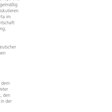
egelmäßig
iskutieren
rta im
ntschaft
ng,
eutscher
hen
t dem
eter
t, den
 in der