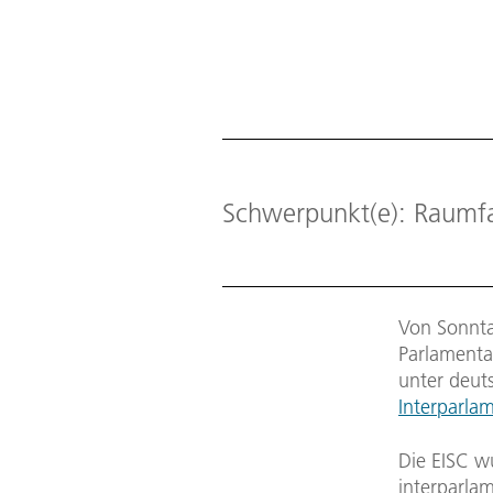
Schwerpunkt(e): Raumf
Von Sonnta
Parlamentar
unter deut
Interparla
Die EISC w
interparla