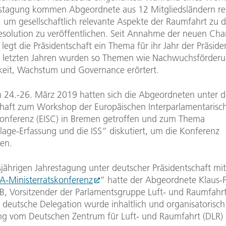
estagung kommen Abgeordnete aus 12 Mitgliedsländern r
um gesellschaftlich relevante Aspekte der Raumfahrt zu d
esolution zu veröffentlichen. Seit Annahme der neuen Cha
legt die Präsidentschaft ein Thema für ihr Jahr der Präside
en letzten Jahren wurden so Themen wie Nachwuchsförderu
keit, Wachstum und Governance erörtert.
m 24.-26. März 2019 hatten sich die Abgeordneten unter d
chaft zum Workshop der Europäischen Interparlamentarisc
nferenz (EISC) in Bremen getroffen und zum Thema
age-Erfassung und die ISS“ diskutiert, um die Konferenz
ten.
esjährigen Jahrestagung unter deutscher Präsidentschaft mi
A-Ministerratskonferenz
“ hatte der Abgeordnete Klaus-P
B, Vorsitzender der Parlamentsgruppe Luft- und Raumfahr
e deutsche Delegation wurde inhaltlich und organisatorisch
ng vom Deutschen Zentrum für Luft- und Raumfahrt (DLR)