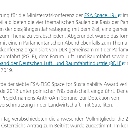
.
tung für die Ministerratskonferenz der
ESA Space 19+
im
illa bildeten die vier thematischen Säulen die Basis der Pan
en der diesjährigen Jahrestagung mit dem Ziel, eine geme
 zum Thema zu verabschieden. Abgerundet wurde das form
it einem Parlamentarischen Abend ebenfalls zum Thema
tskonferenz organisiert von DLR gemeinsam mit der Parla
Raumfahrt (PGLR), dem Forum Luft- und Raumfahrt sowie
and der Deutschen Luft- und Raumfahrtindustrie (BDLI)
 2019.
e der siebte ESA-EISC Space for Sustainability Award verl
e 2012 unter polnischer Präsidentschaft eingeführt. Der er
n Projekt namens AnthroAm Sentinel zur Detektion von
rschmutzung in der Landwirtschaft mit Satelliten.
 Tag verabschiedeten die anwesenden Vollmitglieder die 2
. Österreichs Antrag zum Beitritt wurde zugestimmt. Im 