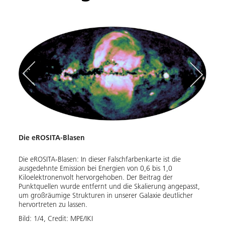
Die eROSITA-Blasen
Die e
Die eROSITA-Blasen: In dieser Falschfarbenkarte ist die
Die e
ausgedehnte Emission bei Energien von 0,6 bis 1,0
Energ
2019
Kiloelektronenvolt hervorgehoben. Der Beitrag der
keV, 
hat
Punktquellen wurde entfernt und die Skalierung angepasst,
Auflö
um großräumige Strukturen in unserer Galaxie deutlicher
Ansic
hervortreten zu lassen.
Bild:
Bild:
1
/
4
,
Credit:
MPE/IKI