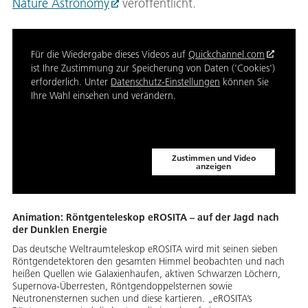
Nature Astronomy
veröffentlicht.
Für die Wiedergabe dieses Videos auf
Quickchannel.com
ist Ihre Zustimmung zur Speicherung von Daten ('Cookies')
erforderlich. Unter
Datenschutz-Einstellungen
können Sie
Ihre Wahl einsehen und verändern.
Zustimmen und Video
anzeigen
Animation: Röntgenteleskop eROSITA – auf der Jagd nach
der Dunklen Energie
Das deutsche Weltraumteleskop eROSITA wird mit seinen sieben
Röntgendetektoren den gesamten Himmel beobachten und nach
heißen Quellen wie Galaxienhaufen, aktiven Schwarzen Löchern,
Supernova-Überresten, Röntgendoppelsternen sowie
Neutronensternen suchen und diese kartieren. „eROSITA’s