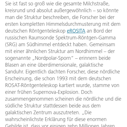
Sie ist fast so groß wie die gesamte Milchstraße,
kreisrund und absolut außergewöhnlich – so könnte
man die Struktur beschreiben, die Forscher bei der
ersten kompletten Himmelsdurchmusterung mit dem
deutschen Röntgenteleskop
eROSITA
an Bord der
russischen Raumsonde Spektrum-Röntgen-Gamma
(SRG) am Südhimmel entdeckt haben. Gemeinsam
mit einer ähnlichen Struktur am Nordhimmel – der
sogenannte „Nordpolar-Sporn“ – erinnern beide
Blasen an eine überdimensionale, galaktische
Sanduhr. Eigentlich dachten Forscher, diese nördliche
Erscheinung, die schon 1993 mit dem deutschen
ROSAT-Röntgenteleskop kartiert wurde, stamme von
einer frühen Supernova-Explosion. Doch
zusammengenommen scheinen die nördliche und die
südliche Struktur stattdessen beide aus dem
galaktischen Zentrum auszutreten. „Die
wahrscheinlichste Erklärung für diese enormen
Gebilde ist, dass vor einigen zehn Millionen Jahren