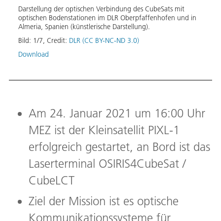
OGS)
Kommu
Darstellung der optischen Verbindung des CubeSats mit
ie
optischen Bodenstationen im DLR Oberpfaffenhofen und in
Bild:
Almeria, Spanien (künstlerische Darstellung).
Down
tner.
Bild:
1
/
7
,
Credit:
DLR (CC BY-NC-ND 3.0)
um
Download
.
Am 24. Januar 2021 um 16:00 Uhr
MEZ ist der Kleinsatellit PIXL-1
erfolgreich gestartet, an Bord ist das
Laserterminal OSIRIS4CubeSat /
CubeLCT
Ziel der Mission ist es optische
Kommunikationssysteme für