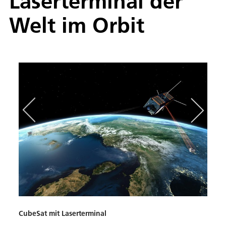
Laserterminal der
Welt im Orbit
Lase
CubeSat mit Laserterminal
Das h
Elekt