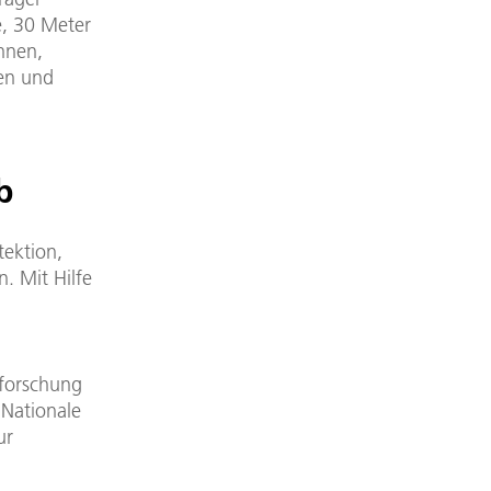
e, 30 Meter
hnen,
ten und
b
tektion,
. Mit Hilfe
rforschung
 Nationale
ur