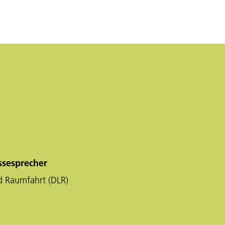
ssesprecher
d Raumfahrt (DLR)