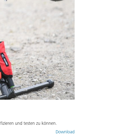
Aufbau eines Drohnendetekt
fizieren und testen zu können.
Das Drohnendetektionssystem kan
Erstellen eines gemeinsamen Lag
Download
Drohnenbetriebes bei.