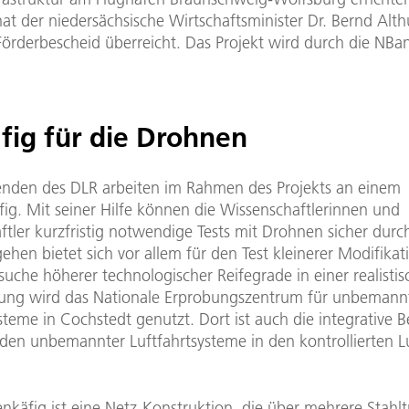
at der niedersächsische Wirtschaftsminister Dr. Bernd Al
Förderbescheid überreicht. Das Projekt wird durch die NBa
fig für die Drohnen
enden des DLR arbeiten im Rahmen des Projekts an einem
ig. Mit seiner Hilfe können die Wissenschaftlerinnen und
tler kurzfristig notwendige Tests mit Drohnen sicher durc
ehen bietet sich vor allem für den Test kleinerer Modifikat
suche höherer technologischer Reifegrade in einer realisti
ng wird das Nationale Erprobungszentrum für unbemann
steme in Cochstedt genutzt. Dort ist auch die integrative 
den unbemannter Luftfahrtsysteme in den kontrollierten 
nkäfig ist eine Netz-Konstruktion, die über mehrere Stahlt