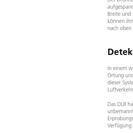
aufgespann
Breite und
können ihn
nach oben 
Detek
In einem w
Ortung und
dieser Sys
Luftverkeh
Das DLR ha
unbemannte
Erprobungs
Verfügung.