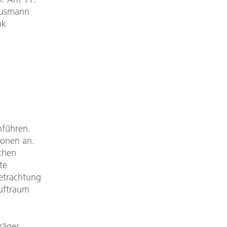
thusmann
nk
hführen.
ionen an.
schen
te
Betrachtung
Luftraum
räger