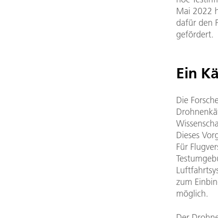
Mai 2022 h
dafür den 
gefördert.
Ein Kä
Die Forsch
Drohnenkäf
Wissenschaf
Dieses Vorg
Für Flugver
Testumgebu
Luftfahrtsy
zum Einbin
möglich.
Der Drohne