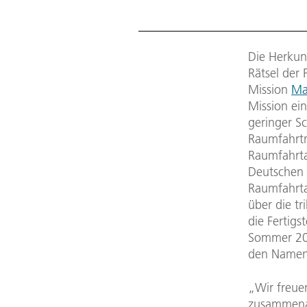
Die Herkun
Rätsel der
Mission
Ma
Mission ei
geringer Sc
Raumfahrtm
Raumfahrt
Deutschen 
Raumfahrt
über die t
die Fertig
Sommer 202
den Namen 
„Wir freue
zusammenar