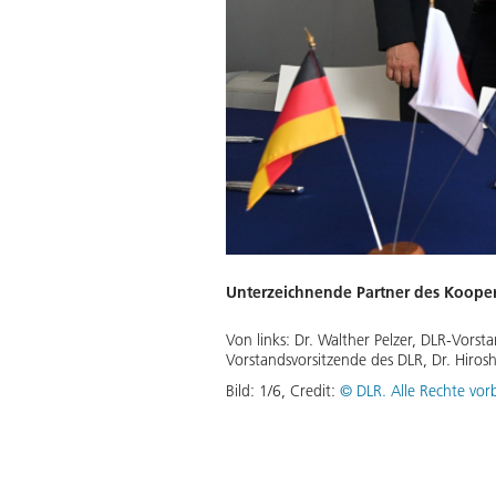
Unterzeichnende Partner des Koop
Von links: Dr. Walther Pelzer, DLR-Vors
Vorstandsvorsitzende des DLR, Dr. Hiros
Bild:
1
/
6
,
Credit:
© DLR. Alle Rechte vor
rbeit mehrerer DLR Institute
se an die französische
mente und Subsysteme.