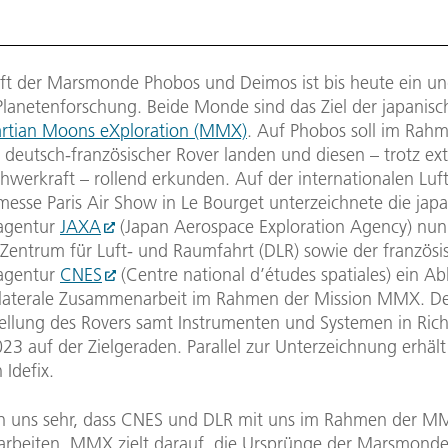
ft der Marsmonde Phobos und Deimos ist bis heute ein un
 Planetenforschung. Beide Monde sind das Ziel der japanis
rtian Moons eXploration (MMX)
. Auf Phobos soll im Rah
n deutsch-französischer Rover landen und diesen – trotz ex
hwerkraft – rollend erkunden. Auf der internationalen Luf
esse Paris Air Show in Le Bourget unterzeichnete die jap
agentur
JAXA
(Japan Aerospace Exploration Agency) nu
Zentrum für Luft- und Raumfahrt (DLR) sowie der französi
agentur
CNES
(Centre national d’études spatiales) ein
rilaterale Zusammenarbeit im Rahmen der Mission MMX. Der
stellung des Rovers samt Instrumenten und Systemen in Ric
3 auf der Zielgeraden. Parallel zur Unterzeichnung erhält
Idefix.
n uns sehr, dass CNES und DLR mit uns im Rahmen der M
beiten. MMX zielt darauf, die Ursprünge der Marsmonde