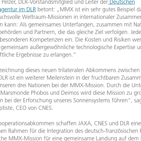
 Pelzer, DLR-Vorstandsmitglied und Leiter der
Deutschen
agentur im DLR
betont: „MMX ist ein sehr gutes Beispiel da
chsvolle Weltraum-Missionen in internationaler Zusamme
n kann: Als gemeinsames Unterfangen, zusammen mit Na
hörden und Partnern, die das gleiche Ziel verfolgen. Jede
e besonderen Kompetenzen ein. Die Kosten und Risiken we
m gemeinsam außergewöhnliche technologische Expertise 
tliche Ergebnisse zu erlangen.“
zeichnung dieses neuen trilateralen Abkommens zwischen
LR ist ein weiterer Meilenstein in der fruchtbaren Zusam
nseren drei Nationen bei der MMX-Mission. Durch die Un
 Marsmonde Phobos und Deimos wird diese Mission zu gr
en bei der Erforschung unseres Sonnensystems führen“, sag
aptiste, CEO von CNES.
ooperationsabkommen schaffen JAXA, CNES und DLR ein
n Rahmen für die Integration des deutsch-französischen 
ische MMX-Mission für eine gemeinsame Landung auf de