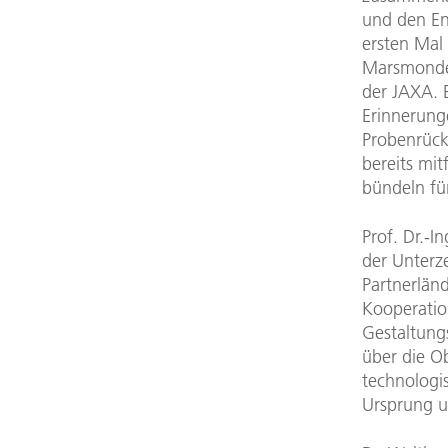
und den En
ersten Mal
Marsmonde,
der JAXA. E
Erinnerung
Probenrück
bereits mi
bündeln fü
Prof. Dr.-I
der Unterz
Partnerländ
Kooperatio
Gestaltung
über die O
technologi
Ursprung u