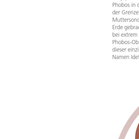
Phobos in 
der Grenze
Mutterson
Erde gebra
bei extrem
Phobos-Obe
dieser einz
Namen Idef