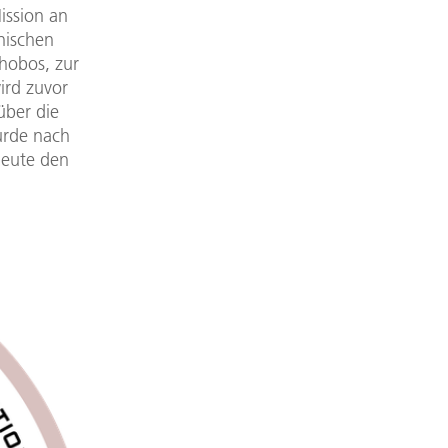
ission an
nischen
hobos, zur
ird zuvor
über die
urde nach
heute den