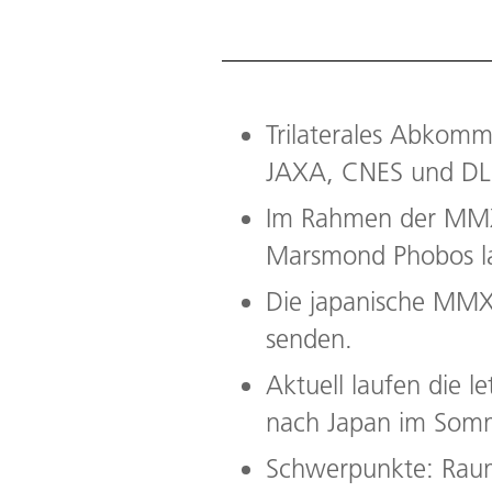
Trilaterales Abkom
JAXA, CNES und DLR
Im Rahmen der MMX-
Marsmond Phobos l
Die japanische MMX
senden.
Aktuell laufen die l
nach Japan im Som
Schwerpunkte: Raumf