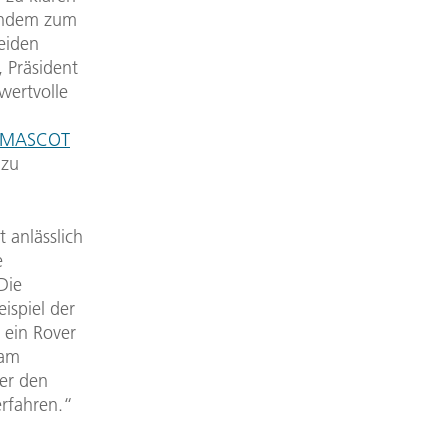
 indem zum
eiden
 Präsident
wertvolle
MASCOT
 zu
t anlässlich
e
Die
ispiel der
 ein Rover
sam
er den
rfahren.“