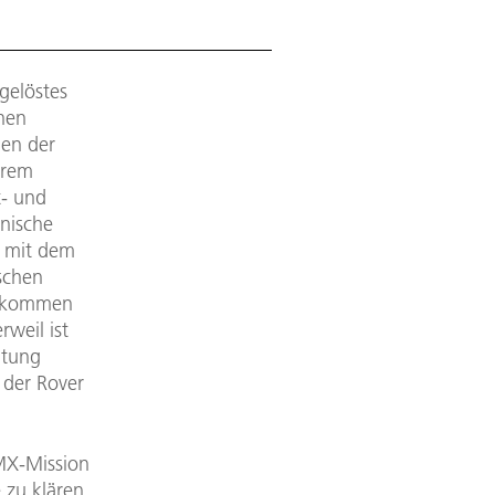
gelöstes
chen
men der
trem
t- und
anische
n mit dem
schen
 Abkommen
weil ist
htung
 der Rover
MX-Mission
 zu klären