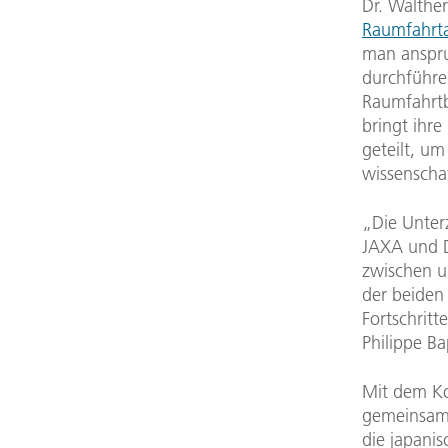
Dr. Walther
Raumfahrt
man anspru
durchführe
Raumfahrtbe
bringt ihr
geteilt, u
wissenschaf
„Die Unter
JAXA und D
zwischen u
der beiden
Fortschritt
Philippe B
Mit dem K
gemeinsame
die japan