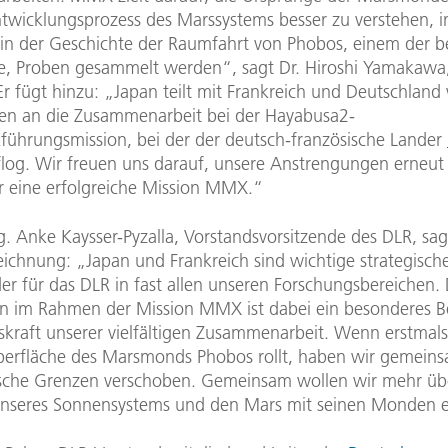
twicklungsprozess des Marssystems besser zu verstehen,
 in der Geschichte der Raumfahrt von Phobos, einem der b
 Proben gesammelt werden“, sagt Dr. Hiroshi Yamakawa,
r fügt hinzu: „Japan teilt mit Frankreich und Deutschland 
en an die Zusammenarbeit bei der Hayabusa2-
führungsmission, bei der der deutsch-französische Lander
tflog. Wir freuen uns darauf, unsere Anstrengungen erneut
r eine erfolgreiche Mission MMX.“
ng. Anke Kaysser-Pyzalla, Vorstandsvorsitzende des DLR, sag
eichnung: „Japan und Frankreich sind wichtige strategisch
er für das DLR in fast allen unseren Forschungsbereichen. 
n im Rahmen der Mission MMX ist dabei ein besonderes Be
skraft unserer vielfältigen Zusammenarbeit. Wenn erstmals
berfläche des Marsmonds Phobos rollt, haben wir gemein
sche Grenzen verschoben. Gemeinsam wollen wir mehr üb
nseres Sonnensystems und den Mars mit seinen Monden e