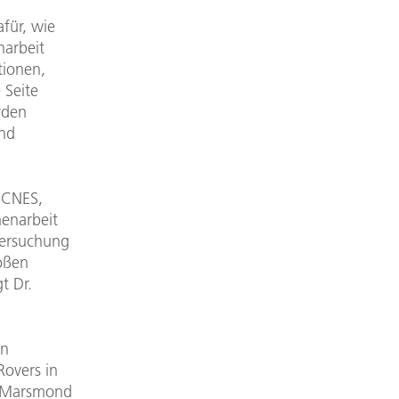
für, wie
narbeit
tionen,
 Seite
rden
und
 CNES,
menarbeit
tersuchung
oßen
t Dr.
en
Rovers in
m Marsmond