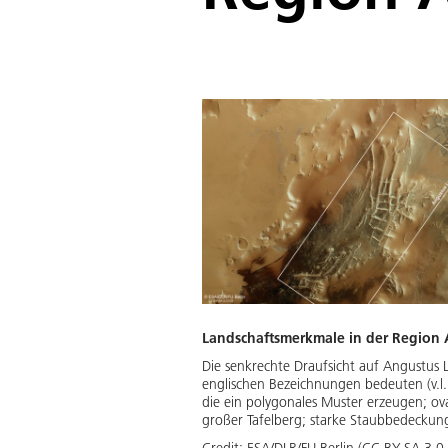
Landschaftsmerkmale in der Region 
Die senkrechte Draufsicht auf Angustus La
englischen Bezeichnungen bedeuten (v.l.n
die ein polygonales Muster erzeugen; ov
großer Tafelberg; starke Staubbedeckun
Credit:
ESA/DLR/FU Berlin (CC BY-SA 3.0