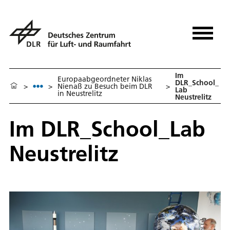
Im
Europaabgeordneter Niklas
DLR_School_
>
>
Nienaß zu Besuch beim DLR
>
Lab
in Neustrelitz
Neustrelitz
Im DLR_School_Lab
Neustrelitz