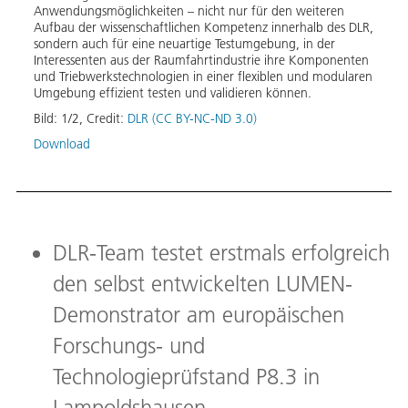
Anwendungsmöglichkeiten – nicht nur für den weiteren
Aufba
Aufbau der wissenschaftlichen Kompetenz innerhalb des DLR,
werde
sondern auch für eine neuartige Testumgebung, in der
Träge
Interessenten aus der Raumfahrtindustrie ihre Komponenten
Bild:
und Triebwerkstechnologien in einer flexiblen und modularen
Umgebung effizient testen und validieren können.
Down
Bild:
1
/
2
,
Credit:
DLR (CC BY-NC-ND 3.0)
Download
DLR-Team testet erstmals erfolgreich
den selbst entwickelten LUMEN-
Demonstrator am europäischen
Forschungs- und
Technologieprüfstand P8.3 in
Lampoldshausen.