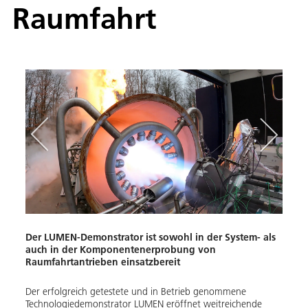
Raumfahrt
Der LUMEN-Demonstrator ist sowohl in der System- als
Neue
auch in der Komponentenerprobung von
in d
Raumfahrtantrieben einsatzbereit
Das D
Der erfolgreich getestete und in Betrieb genommene
Deuts
Technologiedemonstrator LUMEN eröffnet weitreichende
Flüssi