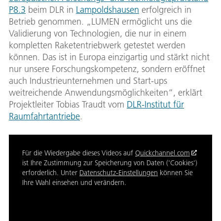
P8.3
beim DLR in
Lampoldshausen
erfolgreich in
Betrieb genommen. „LUMEN ermöglicht uns die
Validierung von Technologien, die nur in einem
kompletten Raketentriebwerk getestet werden
können. Das ist in Europa einzigartig und stärkt nicht
nur unsere Forschungskompetenz, sondern eröffnet
auch Industrieunternehmen und Start-ups
weitreichende Anwendungsmöglichkeiten“, erklärt
Projektleiter Tobias Traudt vom
DLR-Institut für
Raumfahrtantriebe
.
Für die Wiedergabe dieses Videos auf
Quickchannel.com
ist Ihre Zustimmung zur Speicherung von Daten ('Cookies')
erforderlich. Unter
Datenschutz-Einstellungen
können Sie
Ihre Wahl einsehen und verändern.