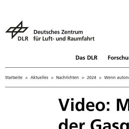
Das DLR
Forschu
Startseite
>
Aktuelles
>
Nachrichten
>
2024
>
Wenn autono
Video: M
der Gasq