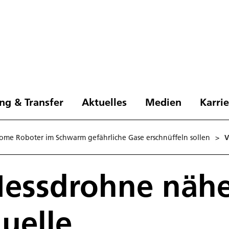
ng & Transfer
Aktuelles
Medien
Karri
me Roboter im Schwarm gefährliche Gase erschnüffeln sollen
>
V
essdrohne näher
uelle