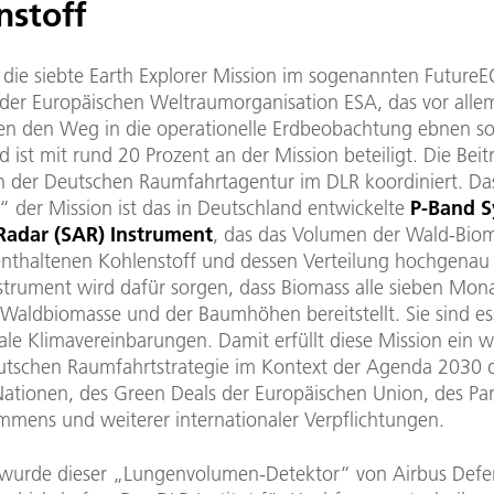
nstoff
t die siebte Earth Explorer Mission im sogenannten FutureE
er Europäischen Weltraumorganisation ESA, das vor alle
en den Weg in die operationelle Erdbeobachtung ebnen sol
 ist mit rund 20 Prozent an der Mission beteiligt. Die Beit
 der Deutschen Raumfahrtagentur im DLR koordiniert. Da
“ der Mission ist das in Deutschland entwickelte
P-Band S
Radar (SAR) Instrument
, das das Volumen der Wald-Bio
enthaltenen Kohlenstoff und dessen Verteilung hochgenau 
nstrument wird dafür sorgen, dass Biomass alle sieben Mon
Waldbiomasse und der Baumhöhen bereitstellt. Sie sind ess
ale Klimavereinbarungen. Damit erfüllt diese Mission ein w
eutschen Raumfahrtstrategie im Kontext der Agenda 2030 
Nationen, des Green Deals der Europäischen Union, des Par
mens und weiterer internationaler Verpflichtungen.
 wurde dieser „Lungenvolumen-Detektor“ von Airbus Def