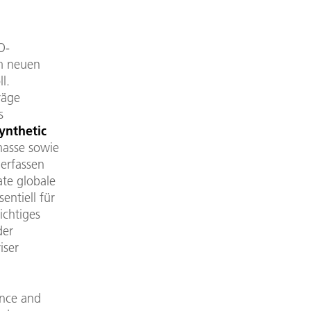
O-
m neuen
l.
räge
s
ynthetic
masse sowie
erfassen
ate globale
entiell für
ichtiges
der
iser
ence and