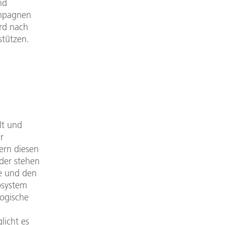
nd
ampagnen
rd nach
stützen.
lt und
r
ern diesen
lder stehen
e und den
osystem
logische
licht es