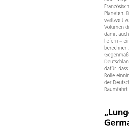
Französisc
Planeten. B
weltweit v
Volumen di
damit auch 
liefern – 
berechnen,
Gegenmaßna
Deutschlan
dafür, das
Rolle einn
der Deutsc
Raumfahrt 
„Lung
Germa