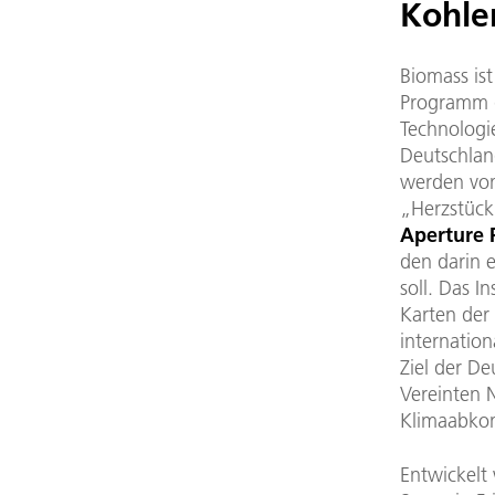
Kohle
Biomass is
Programm d
Technologi
Deutschland
werden von
„Herzstück
Aperture 
den darin 
soll. Das I
Karten der 
internation
Ziel der D
Vereinten 
Klimaabkom
Entwickelt