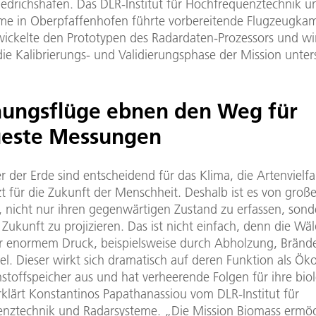
riedrichshafen. Das DLR-Institut für Hochfrequenztechnik u
me in Oberpfaffenhofen führte vorbereitende Flugzeugk
wickelte den Prototypen des Radardaten-Prozessors und wi
ie Kalibrierungs- und Validierungsphase der Mission unter
hungsflüge ebnen den Weg für
este Messungen
 der Erde sind entscheidend für das Klima, die Artenvielfa
zt für die Zukunft der Menschheit. Deshalb ist es von große
 nicht nur ihren gegenwärtigen Zustand zu erfassen, sond
 Zukunft zu projizieren. Das ist nicht einfach, denn die Wä
r enormem Druck, beispielsweise durch Abholzung, Bränd
l. Dieser wirkt sich dramatisch auf deren Funktion als Ök
stoffspeicher aus und hat verheerende Folgen für ihre bio
erklärt Konstantinos Papathanassiou vom DLR-Institut für
nztechnik und Radarsysteme. „Die Mission Biomass ermög