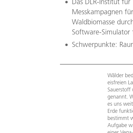
Das DLR-Institut fü
Messkampagnen für 
Waldbiomasse durch
Software-Simulator 
Schwerpunkte: Raum
Wälder bed
eisfreien L
Sauerstoff
genannt. W
es uns weit
Erde funkt
bestimmt w
Aufgabe wi
einer Vega