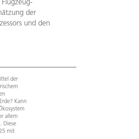
 Flugzeug-
hätzung der
zessors und den
ttel der
frischem
ten
 Erde? Kann
s Ökosystem
or allem
. Diese
25 mit