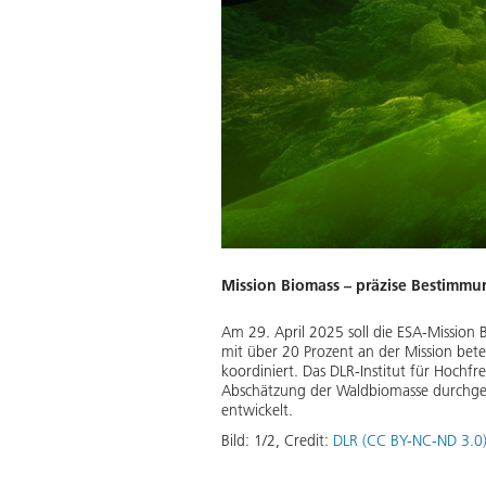
Mission Biomass – präzise Bestimmu
Am 29. April 2025 soll die ESA-Mission 
mit über 20 Prozent an der Mission bet
koordiniert. Das DLR-Institut für Hoch
Abschätzung der Waldbiomasse durchgef
entwickelt.
Bild:
1
/
2
,
Credit:
DLR (CC BY-NC-ND 3.0