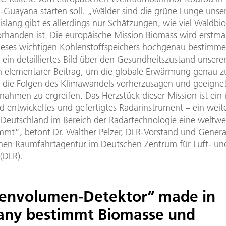
h-Guayana starten soll. „Wälder sind die grüne Lunge unse
islang gibt es allerdings nur Schätzungen, wie viel Waldb
orhanden ist. Die europäische Mission Biomass wird erstma
eses wichtigen Kohlenstoffspeichers hochgenau bestimm
ein detailliertes Bild über den Gesundheitszustand unsere
ein elementarer Beitrag, um die globale Erwärmung genau z
 die Folgen des Klimawandels vorherzusagen und geeigne
hmen zu ergreifen. Das Herzstück dieser Mission ist ein 
d entwickeltes und gefertigtes Radarinstrument – ein weit
s Deutschland im Bereich der Radartechnologie eine weltwe
immt“, betont Dr. Walther Pelzer, DLR-Vorstand und Genera
hen Raumfahrtagentur im Deutschen Zentrum für Luft- un
(DLR).
envolumen-Detektor“ made in
ny bestimmt Biomasse und