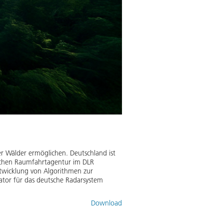
Flugzeug-Radaraufnahme von
er Wälder ermöglichen. Deutschland ist
Die Radaraufnahme zeigt Mangro
tschen Raumfahrtagentur im DLR
Biomass wird erstmals eine präz
ntwicklung von Algorithmen zur
entscheidend. Für die Messflüge
tor für das deutsche Radarsystem
Oberpfaffenhofen betrieben wir
Bild:
2
/
2
,
Credit:
DLR (CC BY-NC-
Download