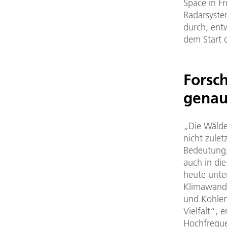
Space in F
Radarsyste
durch, ent
dem Start d
Forsc
genau
„Die Wälder
nicht zulet
Bedeutung,
auch in die
heute unte
Klimawande
und Kohlen
Vielfalt“, 
Hochfreque