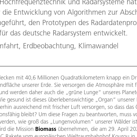
r Hochfrequenztechnik und Radarsysteme hat
die Entwicklung von Algorithmen zur Absc
geführt, den Prototypen des Radardatenpro
für das deutsche Radarsystem entwickelt.
fahrt, Erdbeobachtung, Klimawandel
ecken mit 40,6 Millionen Quadratkilometern knapp ein Dri
andfläche unserer Erde. Sie versorgen die Atmosphäre mit 
 und werden daher auch die „grüne Lunge“ unseres Plane
ie gesund ist dieses überlebenswichtige „Organ“ unserer
erhin ausreichend mit frischer Luft versorgen, so dass da
ionsfähig bleibt? Um diese Fragen zu beantworten, muss v
erden, wie groß das „Lungenvolumen“ unserer Wälder ist
rd die Mission
Biomass
übernehmen, die am 29. April 20
-C Rakete vom europäischen Weltraumbahnhof Kourou in