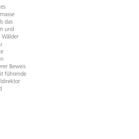
res
iomasse
ls das
en und
r Wälder
u
te
in
erer Beweis
it führende
ldirektor
d