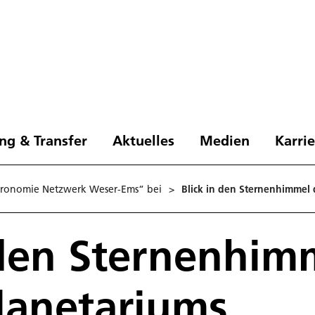
ng & Transfer
Aktuelles
Medien
Karri
stronomie Netzwerk Weser-Ems“ bei
>
Blick in den Sternenhimmel 
 den Sternenhim
lanetariums