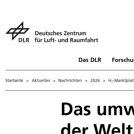
Das DLR
Forschu
Startseite
>
Aktuelles
>
Nachrichten
>
2026
>
H₂-Marktplat
Das umw
der Welt