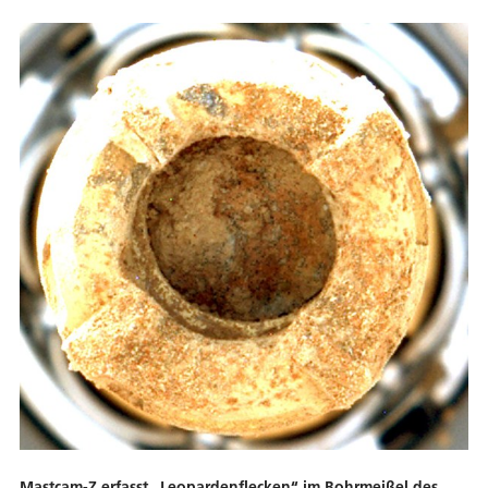
Mastcam-Z erfasst „Leopardenflecken“ im Bohrmeißel des