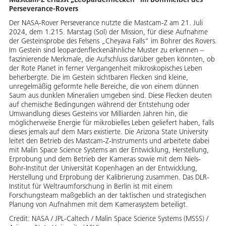
Perseverance-Rovers
Der NASA-Rover Perseverance nutzte die Mastcam-Z am 21. Juli
2024, dem 1.215. Marstag (Sol) der Mission, für diese Aufnahme
der Gesteinsprobe des Felsens „Cheyava Falls“ im Bohrer des Rovers.
Im Gestein sind leopardenfleckenähnliche Muster zu erkennen –
faszinierende Merkmale, die Aufschluss darüber geben könnten, ob
der Rote Planet in ferner Vergangenheit mikroskopisches Leben
beherbergte. Die im Gestein sichtbaren Flecken sind kleine,
unregelmäßig geformte helle Bereiche, die von einem dünnen
Saum aus dunklen Mineralien umgeben sind. Diese Flecken deuten
auf chemische Bedingungen während der Entstehung oder
Umwandlung dieses Gesteins vor Milliarden Jahren hin, die
möglicherweise Energie für mikrobielles Leben geliefert haben, falls
dieses jemals auf dem Mars existierte. Die Arizona State University
leitet den Betrieb des Mastcam-Z-Instruments und arbeitete dabei
mit Malin Space Science Systems an der Entwicklung, Herstellung,
Erprobung und dem Betrieb der Kameras sowie mit dem Niels-
Bohr-Institut der Universität Kopenhagen an der Entwicklung,
Herstellung und Erprobung der Kalibrierung zusammen. Das DLR-
Institut für Weltraumforschung in Berlin ist mit einem
Forschungsteam maßgeblich an der taktischen und strategischen
Planung von Aufnahmen mit dem Kamerasystem beteiligt.
Credit:
NASA / JPL-Caltech / Malin Space Science Systems (MSSS) /