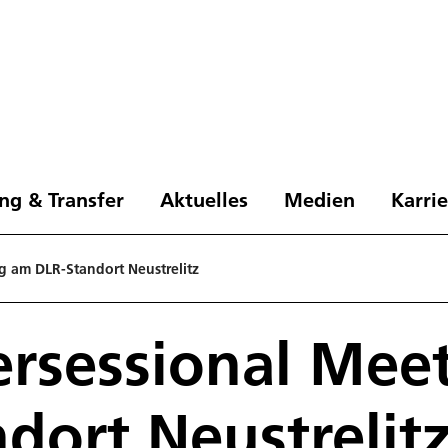
ng & Transfer
Aktuelles
Medien
Karri
g am DLR-Standort Neustrelitz
ersessional Mee
dort Neustrelit