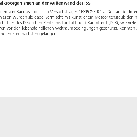
 Mikroorganismen an der Außenwand der ISS
n von Bacillus subtilis im Versuchsträger "EXPOSE-R" außen an der Inter
mission wurden sie dabei vermischt mit künstlichem Meteoritenstaub de
chaftler des Deutschen Zentrums für Luft- und Raumfahrt (DLR), wie viele 
ren vor den lebensfeindlichen Weltraumbedingungen geschützt, könnten s
aneten zum nächsten gelangen.