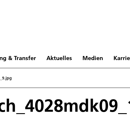
ng & Transfer
Aktuelles
Medien
Karri
_9.jpg
och_4028mdk09_