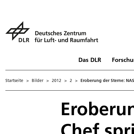
Das DLR
Forschu
Startseite
>
Bilder
>
2012
>
2
>
Eroberung der Sterne: NASA
Eroberun
Chef spri