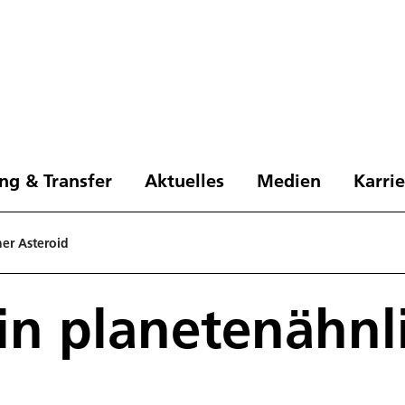
ng & Transfer
Aktuelles
Medien
Karri
her Asteroid
ein planetenähnl