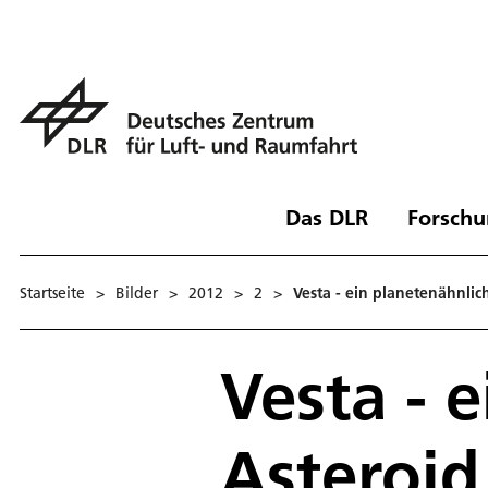
Das DLR
Forschu
Startseite
>
Bilder
>
2012
>
2
>
Vesta - ein planetenähnlic
Vesta - 
Asteroid