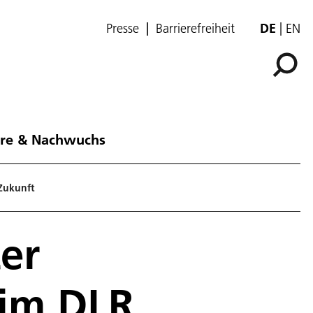
Presse
Barrierefreiheit
DE
EN
ere & Nachwuchs
 Zukunft
er
eim DLR