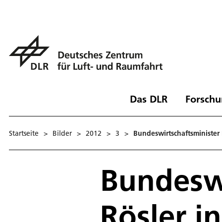
Das DLR
Forschu
Startseite
>
Bilder
>
2012
>
3
>
Bundeswirtschaftsminister 
Bundeswi
Rösler i