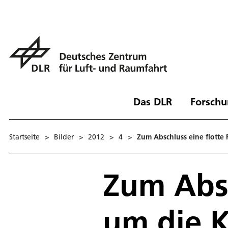
Das DLR
Forschu
Startseite
>
Bilder
>
2012
>
4
>
Zum Abschluss eine flott
Zum Absc
um die 