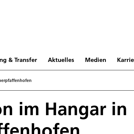
ng & Transfer
Aktuelles
Medien
Karri
berpfaffenhofen
on im Hangar in
ffenhofen