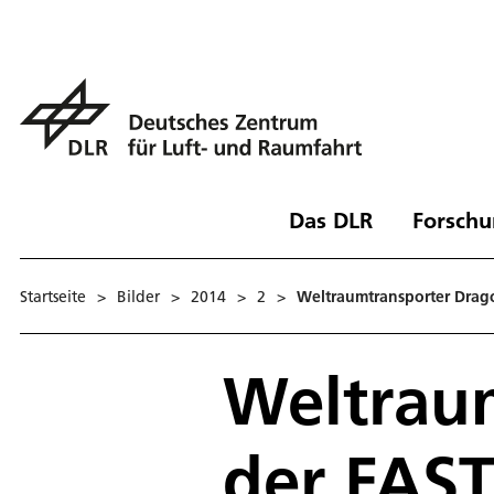
Das DLR
Forschu
Startseite
>
Bilder
>
2014
>
2
>
Weltraumtransporter Drag
Weltrau
der FAS