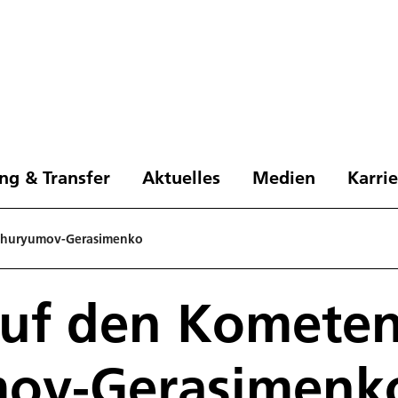
ng & Transfer
Aktuelles
Medien
Karri
Churyumov-Gerasimenko
auf den Komete
ov-Gerasimenk