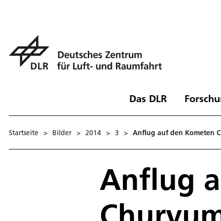
Das DLR
Forschu
Startseite
>
Bilder
>
2014
>
3
>
Anflug auf den Kometen 
Anflug 
Churyum