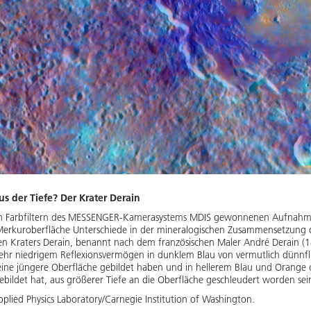
s der Tiefe? Der Krater Derain
hen Farbfiltern des MESSENGER-Kamerasystems MDIS gewonnenen Aufnahmen
kuroberfläche Unterschiede in der mineralogischen Zusammensetzung der
n Kraters Derain, benannt nach dem französischen Maler André Derain (18
sehr niedrigem Reflexionsvermögen in dunklem Blau von vermutlich dünnfl
 eine jüngere Oberfläche gebildet haben und in hellerem Blau und Orange d
ebildet hat, aus größerer Tiefe an die Oberfläche geschleudert worden sei
plied Physics Laboratory/Carnegie Institution of Washington.