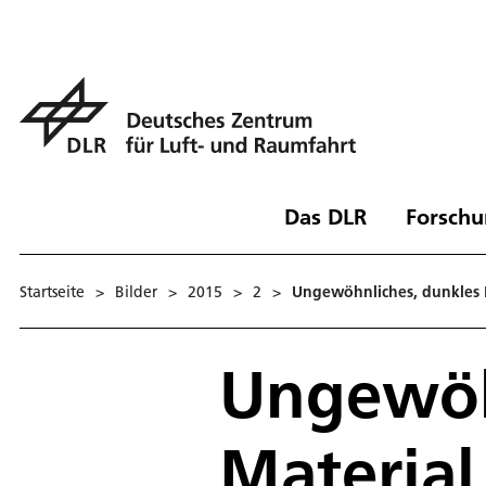
Das DLR
Forschu
Startseite
>
Bilder
>
2015
>
2
>
Ungewöhnliches, dunkles M
Ungewöh
Material